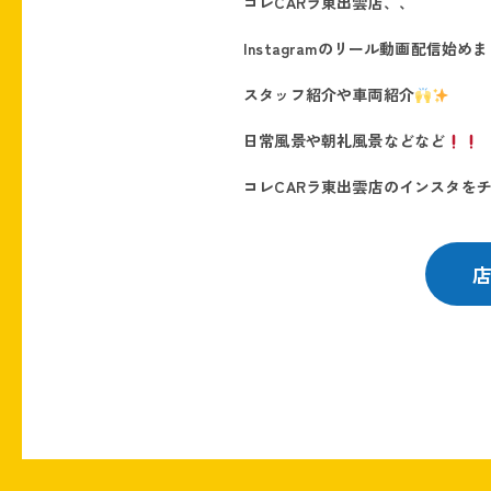
コレCARラ東出雲店、、
Instagramのリール動画配信始め
スタッフ紹介や車両紹介
日常風景や朝礼風景などなど
コレCARラ東出雲店のインスタを