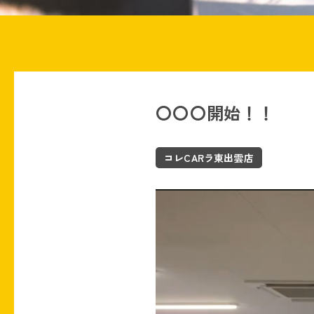
〇〇〇開始！！
コレCARラ東出雲店