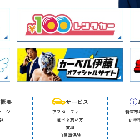
社概要
サービス
セージ
アフターフォロー
新車市場
報
選べる買い方
新車市
買取
自動車保険