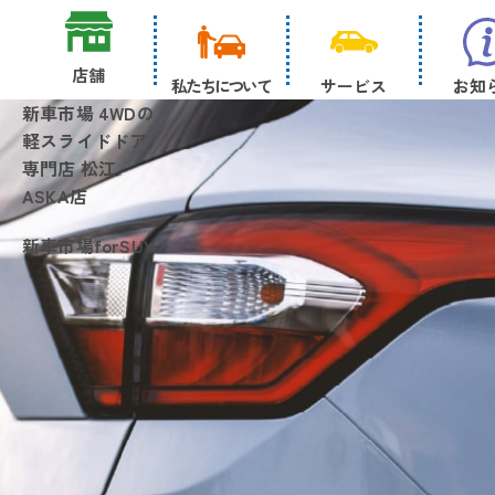
店舗
私たちについて
サービス
お知
新車市場 4WDの
軽スライドドア
専門店 松江
ASKA店
新車市場forSUV