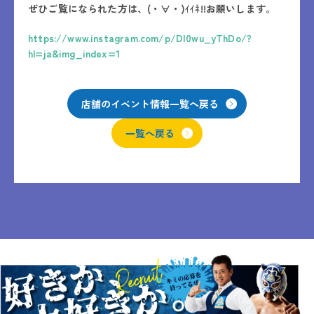
ぜひご覧になられた方は、(・∀・)ｲｲﾈ!!お願いします。
https://www.instagram.com/p/DI0wu_yThDo/?
hl=ja&img_index=1
店舗のイベント情報一覧へ戻る
一覧へ戻る