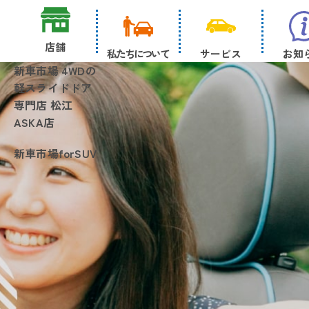
店舗
私たちについて
サービス
お知
新車市場 4WDの
軽スライドドア
専門店 松江
ASKA店
新車市場forSUV