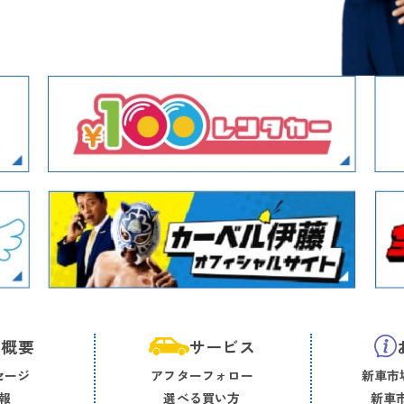
社概要
サービス
セージ
アフターフォロー
新車市場
報
選べる買い方
新車市