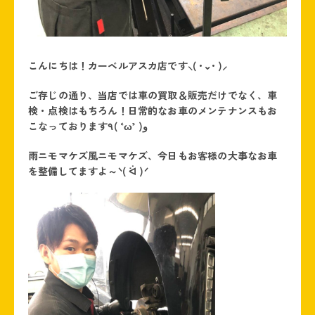
こんにちは！カーベルアスカ店です⸜( •⌄• )⸝
ご存じの通り、当店では車の買取＆販売だけでなく、車
検・点検はもちろん！日常的なお車のメンテナンスもお
こなっております٩( ‘ω’ )و
雨ニモマケズ風ニモマケズ、今日もお客様の大事なお車
を整備してますよ～ᐠ( ᐛ )ᐟ