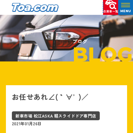
在庫車一覧
MENU
ブログ
BLOG
お任せあれ∠( `°∀°)／
新車市場 松江ASKA 軽スライドドア専門店
2021年01月26日