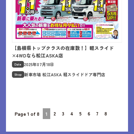
【島根県トップクラスの在庫数！】軽スライド
×4WDなら松江ASKA店
2025年07月18日
Date
新車市場 松江ASKA 軽スライドドア専門店
Shop
2
3
4
5
6
7
8
Page 1 of 8
1