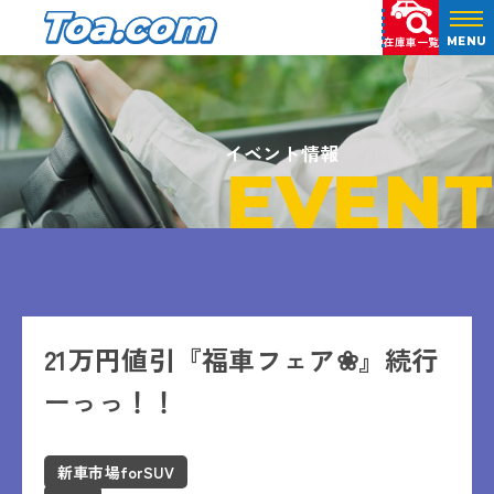
在庫車一覧
MENU
イベント情報
EVENT
21万円値引『福車フェア❀』続行
ーっっ！！
新車市場forSUV