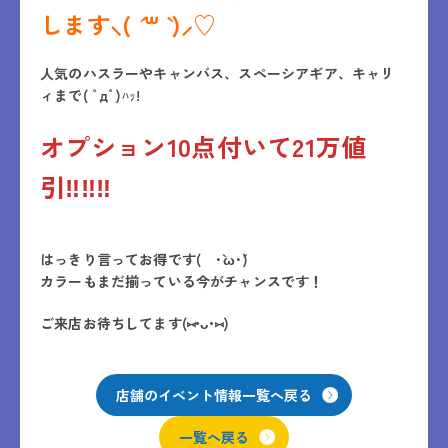
します⸜( ´ ꒳ ` )⸝♡︎
人気のハスラーやキャンバス、スペーシアギア、キャリ
ィまで( ﾟдﾟ)ﾊｯ!
オプション10点付いて21万値
引‼‼‼
はっきり言ってお得です( ･`ω･´)
カラーもまだ揃っている今がチャンスです！
ご来店お待ちしてます(⑅•ᴗ•⑅)
店舗のイベント情報一覧へ戻る
一覧へ戻る