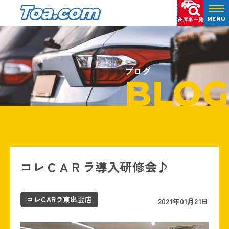
在庫車一覧
MENU
ブログ
BLOG
コレＣＡＲラ導入研修会♪
コレCARラ東出雲店
2021年01月21日