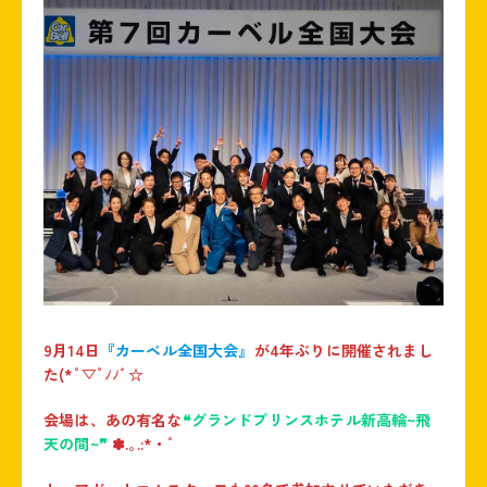
9月14日
『カーベル全国大会』
が4年ぶりに開催されまし
た(*ﾟ▽ﾟﾉﾉﾞ☆
会場は、あの有名な
❝グランドプリンスホテル新高輪~飛
天の間~❞
✽.｡.:*・ﾟ