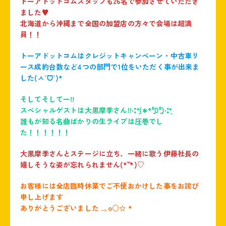
トーアドットコムスタッフも26名で参加させていただき
ました♥️
北海道から沖縄まで全国の加盟店の方々で会場は超満
員！！
トーアドットコムはクレジットキャンペーン・中古車リ
ース成約台数など4つの部門で1位をいただく事が出来ま
した(ㅅˊᗜˋ)*
そしてそしてー!!
スペシャルゲストは大黒摩季さん!!‧˚₊*̥(∗︎*⁰͈꒨⁰͈)‧˚₊*̥
誰もが知る名曲ばかりの生ライブは圧巻でし
た！！！！！！
大黒摩季さんとステージに立ち、一緒に歌う伊藤社長の
嬉しそうな姿が忘れられません(*´˘`*)♡
お客様には全店臨時休業でご不便おかけした事をお詫び
申し上げます
ありがとうございました
..｡o○☆ *