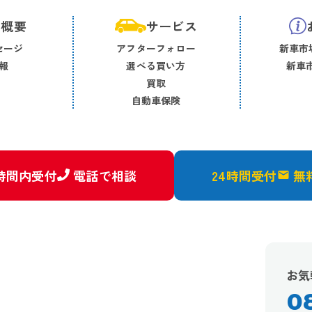
社概要
サービス
セージ
アフターフォロー
新車市場
報
選べる買い方
新車市
買取
自動車保険
時間内受付
電話で相談
24時間受付
無
お気
0