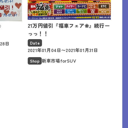
21万円値引『福車フェア❀』続行ー
♡
っっ！！
Date
月28日
2021年01月04日〜2021年01月31日
新車市場forSUV
Shop