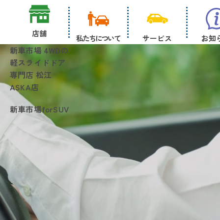
店舗
私たちについて
サービス
お知
新車市場 4WDの
軽スライドドア
専門店 松江
ASKA店
新車市場forSUV