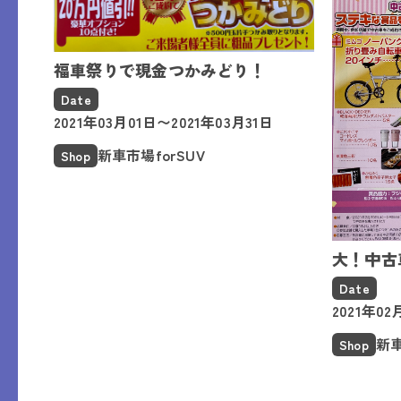
福車祭りで現金つかみどり！
Date
2021年03月01日〜2021年03月31日
新車市場forSUV
Shop
大！中古
Date
2021年02
新車
Shop