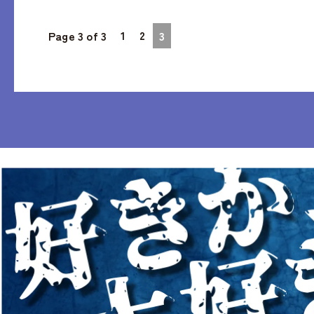
1
2
Page 3 of 3
3