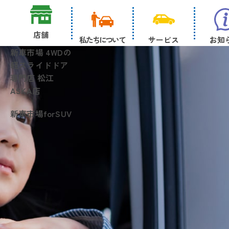
店舗
私たちについて
サービス
お知
新車市場 4WDの
軽スライドドア
専門店 松江
ASKA店
新車市場forSUV