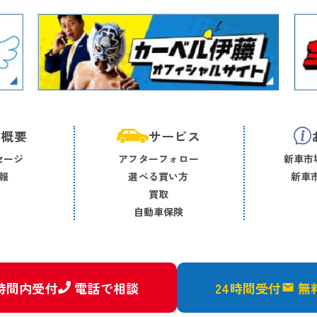
社概要
サービス
セージ
アフターフォロー
新車市場
報
選べる買い方
新車市
買取
自動車保険
時間内受付
電話で相談
24時間受付
無