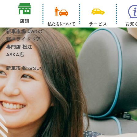
店舗
私たちについて
サービス
お知
新車市場 4WDの
軽スライドドア
専門店 松江
ASKA店
新車市場forSUV