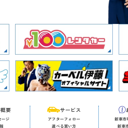
社概要
サービス
セージ
アフターフォロー
新車市場
報
選べる買い方
新車市