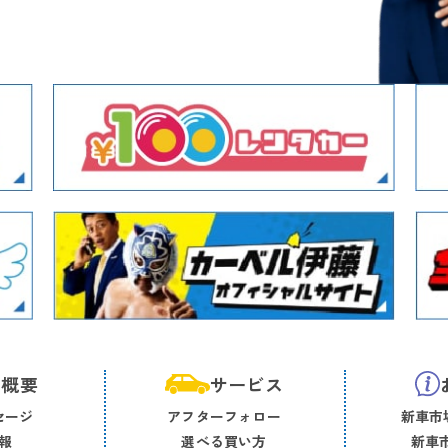
社概要
サービス
セージ
アフターフォロー
新車市場
報
選べる買い方
新車市