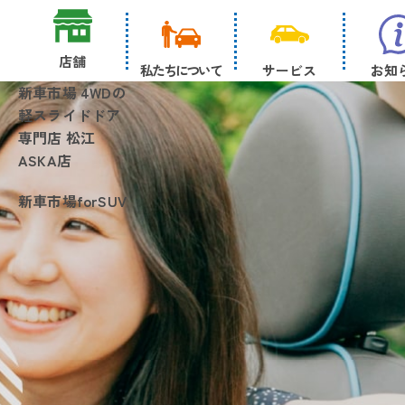
店舗
私たちについて
サービス
お知
新車市場 4WDの
軽スライドドア
専門店 松江
ASKA店
新車市場forSUV