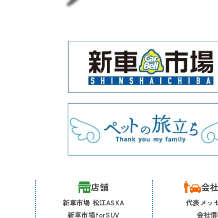
店舗
会
新車市場 松江ASKA
代表メッ
新車市場forSUV
会社情