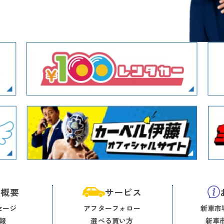
社概要
サービス
セージ
アフターフォロー
新車市場
報
選べる買い方
新車市