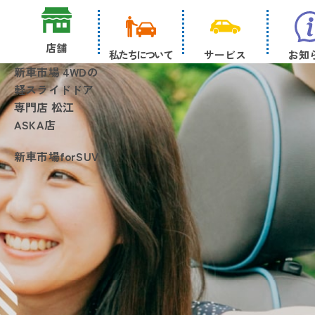
店舗
私たちについて
サービス
お知
新車市場 4WDの
軽スライドドア
専門店 松江
ASKA店
新車市場forSUV