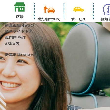
店舗
私たちについて
サービス
お知
新車市場 4WDの
軽スライドドア
専門店 松江
ASKA店
新車市場forSUV