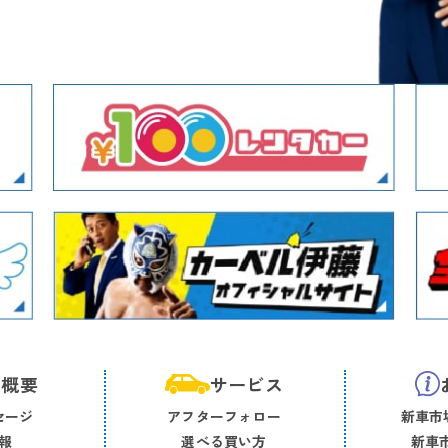
社概要
サービス
セージ
アフターフォロー
新車市場
報
選べる買い方
新車市